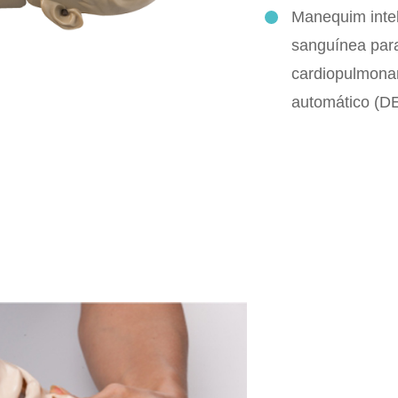
Manequim intel
sanguínea par
cardiopulmonar
automático (D