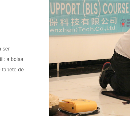
m ser
il: a bolsa
 tapete de