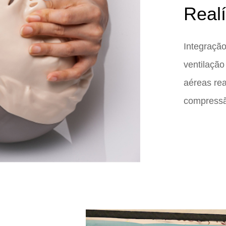
Realí
Integraçã
ventilaçã
aéreas rea
compressã