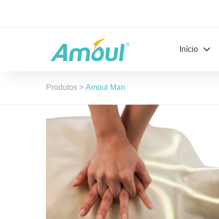
Início
Produtos
>
Amoul Man