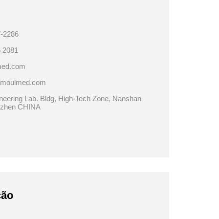
7-2286
 2081
med.com
.amoulmed.com
ineering Lab. Bldg, High-Tech Zone, Nanshan
enzhen CHINA
ção