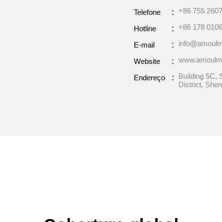
+86 755 260
Telefone：
+86 178 0106
Hotline：
info@amoul
E-mail：
www.amoulm
Website：
Building 5C, 
Endereço：
District, She