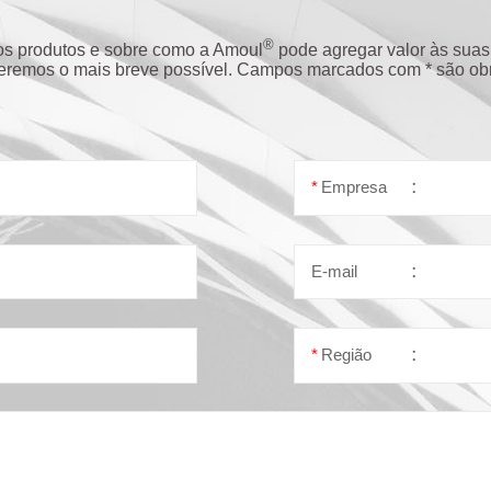
®
os produtos e sobre como a Amoul
pode agregar valor às suas
remos o mais breve possível. Campos marcados com * são obri
*
Empresa
：
E-mail
：
*
Região
：