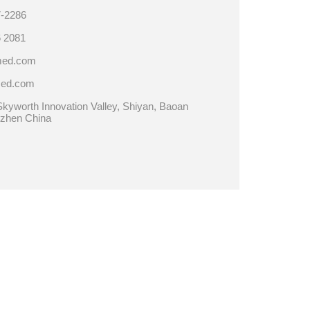
7-2286
 2081
med.com
ed.com
Skyworth Innovation Valley, Shiyan, Baoan
nzhen China