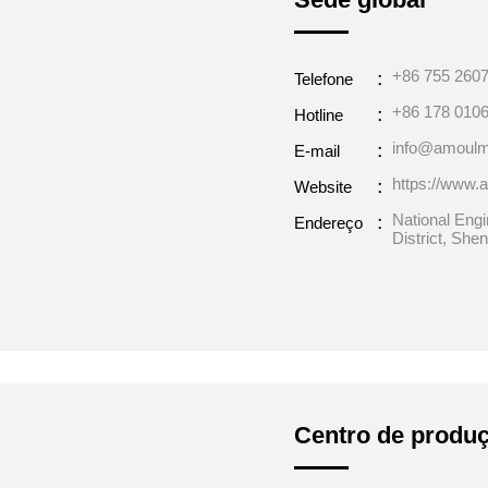
+86 755 260
Telefone：
+86 178 0106
Hotline：
info@amoul
E-mail：
https://www
Website：
National Eng
Endereço：
District, Sh
Centro de produ