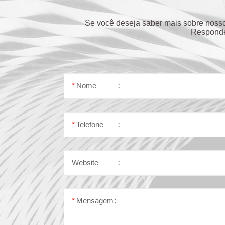
Se você deseja saber mais sobre noss
Responde
*
Nome
：
*
Telefone
：
Website
：
*
Mensagem：