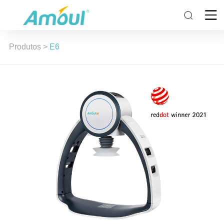
Produtos
>
E6