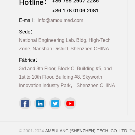
Hotline：
+86 755 2607 2286
+86 178 0106 2081
E-mail：
info@amoulmed.com
Sede：
National Engineering Lab. Bldg, High-Tech
Zone, Nanshan District, Shenzhen CHINA
Fábrica：
3rd and 8th Floor, Block C, Building #5, and
1st to 10th Floor, Building #8, Skyworth
Innovation Industry Park， Shenzhen CHINA
© 2001-2024
AMBULANC (SHENZHEN) TECH. CO. LTD.
Tod