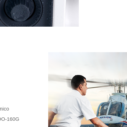
nico
/DO-160G