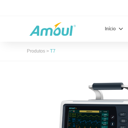
Início
Produtos
>
T7