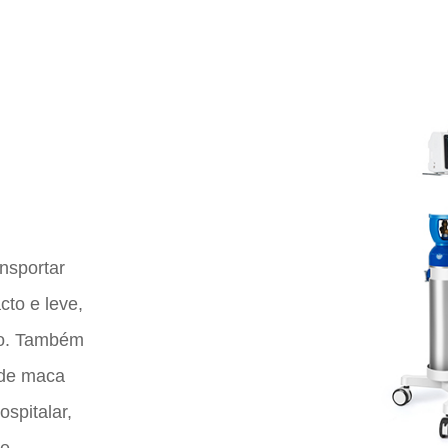
ansportar
cto e leve,
ão. Também
 de maca
ospitalar,