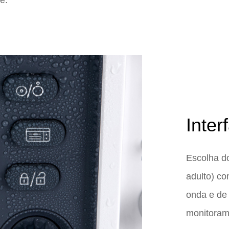
e.
Inter
Escolha do
adulto) co
onda e de 
monitorame